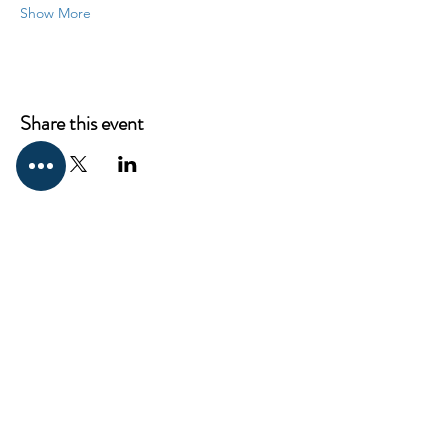
Show More
Share this event
CONTACT
ProKnowledge
12217 Santa Monica Blvd,
Los Angeles, CA 90025
Mail:
elena@westsideclub.online
Tel:
714 322 4478