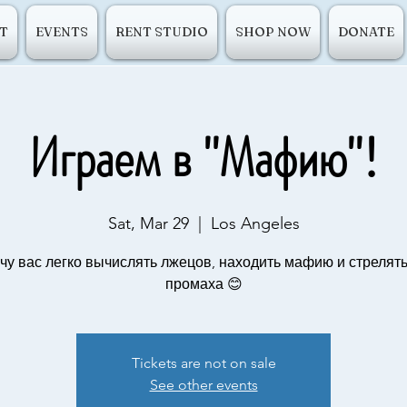
T
EVENTS
RENT STUDIO
SHOP NOW
DONATE
Играем в "Мафию"!
Sat, Mar 29
  |  
Los Angeles
чу вас легко вычислять лжецов, находить мафию и стрелять
промаха 😊
Tickets are not on sale
See other events