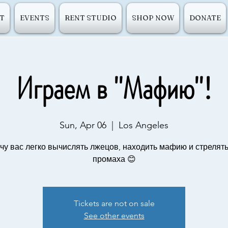
T
EVENTS
RENT STUDIO
SHOP NOW
DONATE
Играем в "Мафию"!
Sun, Apr 06
  |  
Los Angeles
чу вас легко вычислять лжецов, находить мафию и стрелять
промаха 😊
Tickets are not on sale
See other events