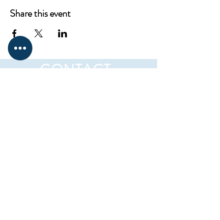
Share this event
CONTACT
ProKnowledge
12217 Santa Monica Blvd,
Los Angeles, CA 90025
Mail:
elena@westsideclub.online
Tel:
714 322 4478