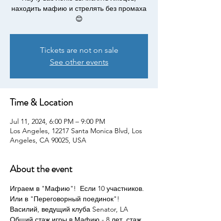
находить мафию и стрелять без промаха
😊
Tickets are not on sale
See other events
Time & Location
Jul 11, 2024, 6:00 PM – 9:00 PM
Los Angeles, 12217 Santa Monica Blvd, Los
Angeles, CA 90025, USA
About the event
Играем в "Мафию"!  Если 10 участников. 
Или в "Переговорный поединок"! 
Василий, ведущий клуба Senator, LA
Общий стаж игры в Мафию - 8 лет, стаж 