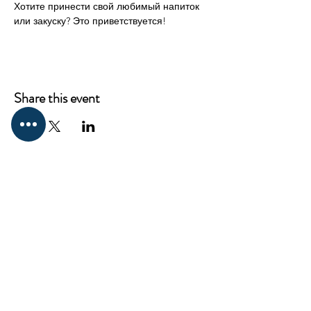
Хотите принести свой любимый напиток 
или закуску? Это приветствуется!
Share this event
CONTACT
ProKnowledge
12217 Santa Monica Blvd,
Los Angeles, CA 90025
Mail:
elena@westsideclub.online
Tel:
714 322 4478