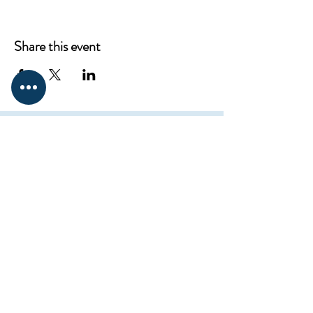
Share this event
CONTACT
ProKnowledge
12217 Santa Monica Blvd,
Los Angeles, CA 90025
Mail:
elena@westsideclub.online
Tel:
714 322 4478