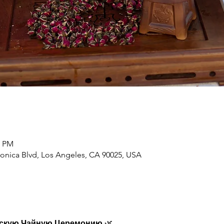
0 PM
onica Blvd, Los Angeles, CA 90025, USA
йскую Чайную Церемонию
 🌿