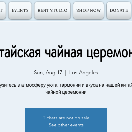
T
EVENTS
RENT STUDIO
SHOP NOW
DONATE
тайская чайная церемо
Sun, Aug 17
  |  
Los Angeles
узитесь в атмосферу уюта, гармонии и вкуса на нашей кита
чайной церемонии
Tickets are not on sale
See other events