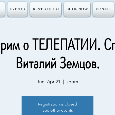
T
EVENTS
RENT STUDIO
SHOP NOW
DONATE
орим о ТЕЛЕПАТИИ. Сп
Виталий Земцов.
Tue, Apr 21
  |  
zoom
Registration is closed
See other events