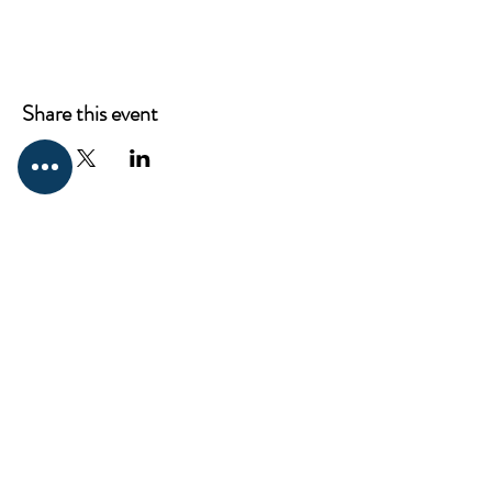
Share this event
CONTACT
ProKnowledge
12217 Santa Monica Blvd,
Los Angeles, CA 90025
Mail:
elena@westsideclub.online
Tel:
714 322 4478