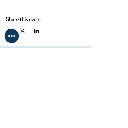
Share this event
CONTACT
ProKnowledge
12217 Santa Monica Blvd,
Los Angeles, CA 90025
Mail:
elena@westsideclub.online
Tel:
714 322 4478